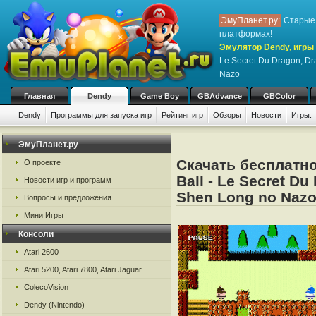
ЭмуПланет.ру:
Старые 
платформах!
Эмулятор Dendy, игры 
Le Secret Du Dragon, Dr
Nazo
Главная
Dendy
Game Boy
GBAdvance
GBColor
Dendy
Программы для запуска игр
Рейтинг игр
Обзоры
Новости
Игры:
ЭмуПланет.ру
Скачать бесплатно
О проекте
Ball - Le Secret Du
Новости игр и программ
Shen Long no Naz
Вопросы и предложения
Мини Игры
Консоли
Atari 2600
Atari 5200, Atari 7800, Atari Jaguar
ColecoVision
Dendy (Nintendo)