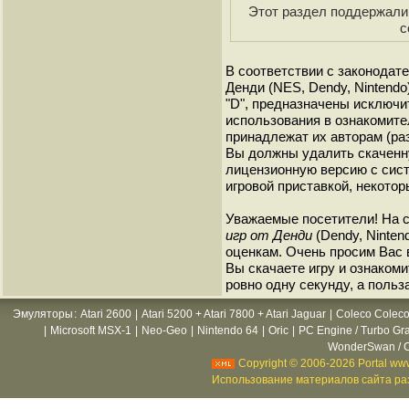
Этот раздел поддержали 
с
В соответствии с законодат
Денди (NES, Dendy, Nintendo
"D", предназначены исключи
использования в ознакомите
принадлежат их авторам (ра
Вы должны удалить скаченн
лицензионную версию с сист
игровой приставкой, некотор
Уважаемые посетители! На 
игр от Денди
(Dendy, Ninten
оценкам. Очень просим Вас в
Вы скачаете игру и ознакоми
ровно одну секунду, а польз
Эмуляторы
:
Atari 2600
|
Atari 5200 + Atari 7800 + Atari Jaguar
|
Coleco Coleco
|
Microsoft MSX-1
|
Neo-Geo
|
Nintendo 64
|
Oric
|
PC Engine / Turbo Gr
WonderSwan / C
Copyright © 2006-2026 Portal www
Использование материалов сайта раз