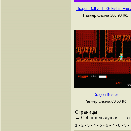
Dragon Ball Z II - Gekishin Free
Размер файла 286.98 Кб.
Dragon Buster
Размер файла 63.53 Кб.
Страницы:
← Ctrl
предыдущая
сл
1
-
2
-
3
-
4
-
5
-
6
-
7
-
8
-
9
-