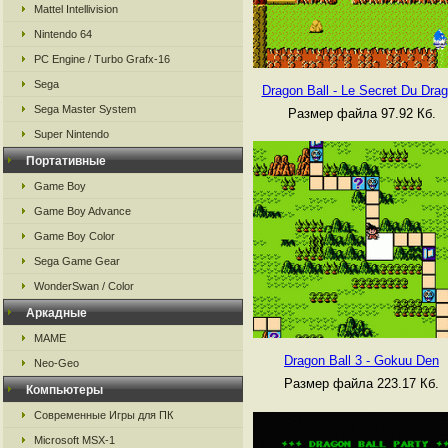
Mattel Intellivision
Nintendo 64
PC Engine / Turbo Grafx-16
Sega
Dragon Ball - Le Secret Du Dra
Sega Master System
Размер файла 97.92 Кб.
Super Nintendo
Портативные
Game Boy
Game Boy Advance
Game Boy Color
Sega Game Gear
WonderSwan / Color
Аркадные
MAME
Dragon Ball 3 - Gokuu Den
Neo-Geo
Размер файла 223.17 Кб.
Компьютеры
Современные Игры для ПК
Microsoft MSX-1