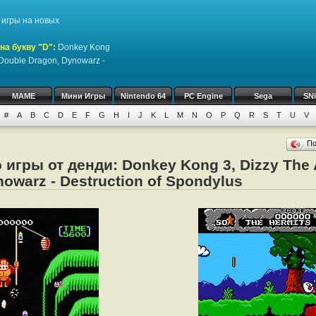
игры на новых
на букву "D":
Donkey Kong
, Double Dragon, Dynowarz -
MAME
Мини Игры
Nintendo 64
PC Engine
Sega
SN
#
A
B
C
D
E
F
G
H
I
J
K
L
M
N
O
P
Q
R
S
T
U
V
П
 игры от денди: Donkey Kong 3, Dizzy The 
owarz - Destruction of Spondylus