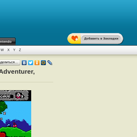
intendo
W
X
Y
Z
оделиться…
Adventurer,