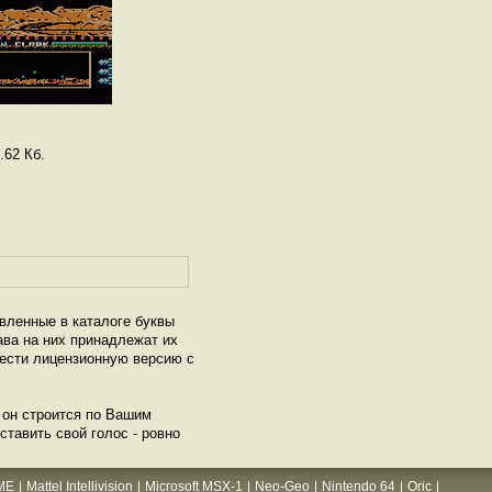
.62 Кб.
авленные в каталоге буквы
ава на них принадлежат их
рести лицензионную версию с
и он строится по Вашим
ставить свой голос - ровно
ME
|
Mattel Intellivision
|
Microsoft MSX-1
|
Neo-Geo
|
Nintendo 64
|
Oric
|