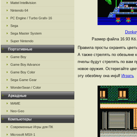
Mattel Intellivision
Nintendo 64
PC Engine / Turbo Grafx-16
Sega
Donke
Sega Master System
Размер файла 16.93 Кб
Super Nintendo
Правила просты охранять цветы
Портативные
А также стрелять по обезьяне 
Game Boy
пчелы будут стрелять по вам п
Game Boy Advance
новое оружия. Остерегайте цве
Game Boy Color
эту обезбяну она инjulf
Играть
Sega Game Gear
WonderSwan / Color
Аркадные
MAME
Neo-Geo
Компьютеры
Современные Игры для ПК
Microsoft MSX-1