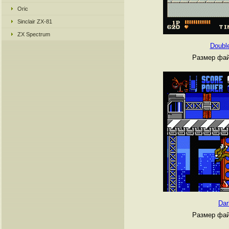
Oric
Sinclair ZX-81
ZX Spectrum
Doubl
Размер фай
Da
Размер фай