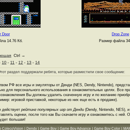
r Door
Drop Zone
ла 14.76 Кб.
Размер файла 34
ующая
Ctrl →
-
10
-
11
-
12
-
13
-
14
тот раздел поддержали ребята, которые разместили свое сообщение:
твом РФ все игры и эмуляторы от Денди (NES, Dendy, Nintendo), предст
ьно для персонального использования в ознакомительных целях. Все пр
е ознакомления Вы должны удалить скаченную игру и по желанию приоб
имер: игровой приставкой, некоторые из них еще есть в продаже).
е действует
рейтинг популярных игр от Денди
(Dendy, Nintendo, NES), 
влять оценки, после того как Вы скачаете игру и ознакомитесь с ней. О
будет большая!
o ColecoVision
|
Dendy
|
Game Boy
|
Game Boy Advance
|
Game Boy Color
|
MA