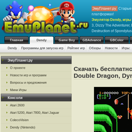
ЭмуПланет.ру:
Старые 
платформах!
Эмулятор Dendy, игры 
3, Dizzy The Adventurer
Destruction of Spondylus
Главная
Dendy
Game Boy
GBAdvance
GBColor
Dendy
Программы для запуска игр
Рейтинг игр
Обзоры
Новости
Игры:
ЭмуПланет.ру
Скачать бесплатно
О проекте
Double Dragon, Dyn
Новости игр и программ
Вопросы и предложения
Мини Игры
Консоли
Atari 2600
Atari 5200, Atari 7800, Atari Jaguar
ColecoVision
Dendy (Nintendo)