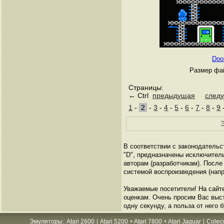
Doo
Размер фай
Страницы:
← Ctrl
предыдущая
след
1
-
2
-
3
-
4
-
5
-
6
-
7
-
8
-
9
Э
В соответствии с законодательс
"D", предназначены исключител
авторам (разработчикам). Посл
системой воспроизведения (напр
Уважаемые посетители! На сайт
оценкам. Очень просим Вас выста
одну секунду, а польза от него 
Эмуляторы
:
Atari 2600
|
Atari 5200 + Atari 7800 + Atari Jaguar
|
Colec