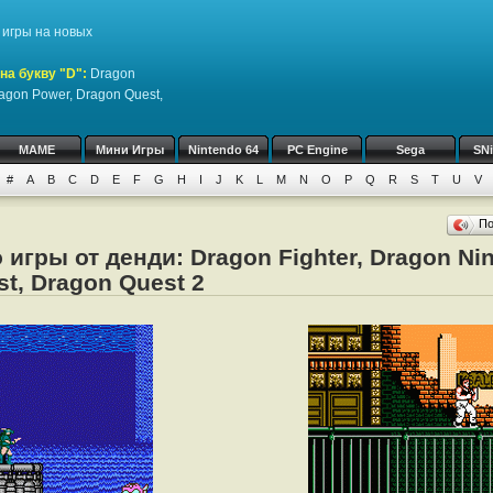
игры на новых
на букву "D":
Dragon
ragon Power, Dragon Quest,
MAME
Мини Игры
Nintendo 64
PC Engine
Sega
SN
#
A
B
C
D
E
F
G
H
I
J
K
L
M
N
O
P
Q
R
S
T
U
V
П
игры от денди: Dragon Fighter, Dragon Nin
t, Dragon Quest 2