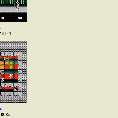
a
.86 Кб.
t
.58 Кб.