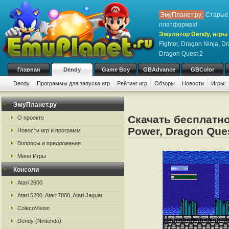
ЭмуПланет.ру:
Старые 
платформах!
Эмулятор Dendy, игры 
Fighter, Dragon Ninja, D
Dragon Quest 2
Главная
Dendy
Game Boy
GBAdvance
GBColor
Dendy
Программы для запуска игр
Рейтинг игр
Обзоры
Новости
Игры:
ЭмуПланет.ру
Скачать бесплатно 
О проекте
Power, Dragon Ques
Новости игр и программ
Вопросы и предложения
Мини Игры
Консоли
Atari 2600
Atari 5200, Atari 7800, Atari Jaguar
ColecoVision
Dendy (Nintendo)