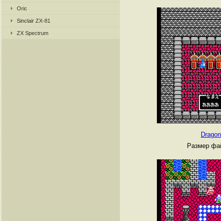
Oric
Sinclair ZX-81
ZX Spectrum
Dragon
Размер фай