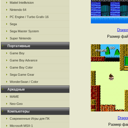
Mattel Intellivision
Nintendo 64
PC Engine / Turbo Grafx-16
Sega
Dragon
Sega Master System
Размер фай
Super Nintendo
Портативные
Game Boy
Game Boy Advance
Game Boy Color
Sega Game Gear
WonderSwan / Color
Аркадные
MAME
Neo-Geo
Компьютеры
Drago
Современные Игры для ПК
Размер фай
Microsoft MSX-1