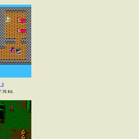
 3
.76 Кб.