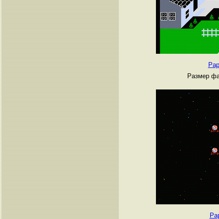
Pap
Размер фа
Pap