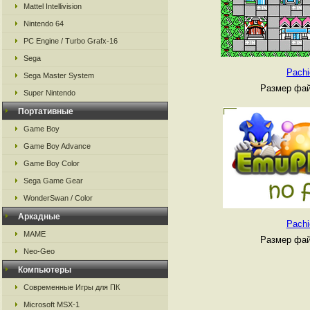
Mattel Intellivision
Nintendo 64
PC Engine / Turbo Grafx-16
Sega
Pachi
Sega Master System
Размер фай
Super Nintendo
Портативные
Game Boy
Game Boy Advance
Game Boy Color
Sega Game Gear
WonderSwan / Color
Аркадные
Pachi
MAME
Размер фай
Neo-Geo
Компьютеры
Современные Игры для ПК
Microsoft MSX-1