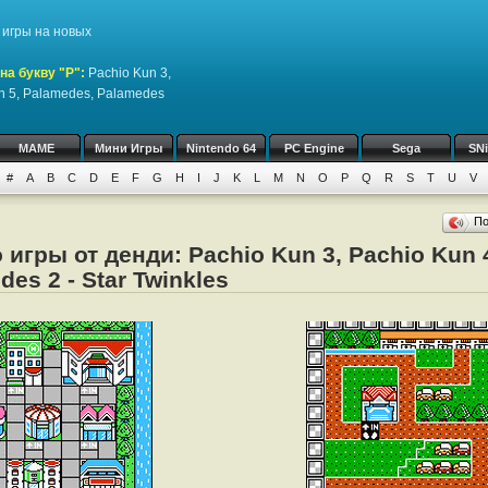
игры на новых
на букву "P":
Pachio Kun 3,
un 5, Palamedes, Palamedes
MAME
Мини Игры
Nintendo 64
PC Engine
Sega
SN
#
A
B
C
D
E
F
G
H
I
J
K
L
M
N
O
P
Q
R
S
T
U
V
П
игры от денди: Pachio Kun 3, Pachio Kun 4
es 2 - Star Twinkles