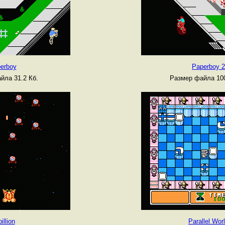
erboy
Paperboy 2
йла 31.2 Кб.
Размер файла 100
illion
Parallel Wor