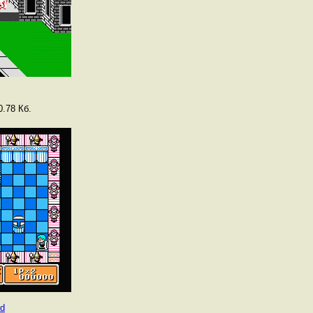
.78 Кб.
ld