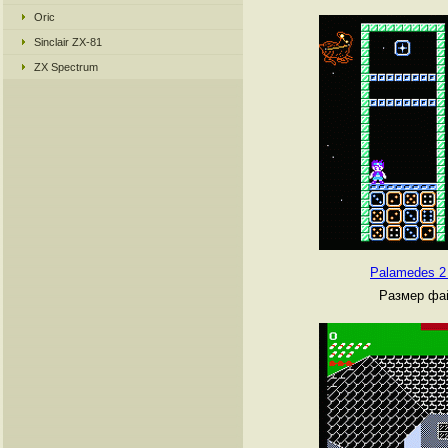
Oric
Sinclair ZX-81
ZX Spectrum
Palamedes 2 
Размер фай