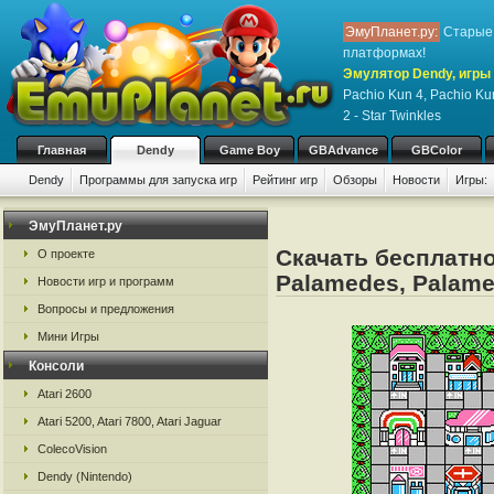
ЭмуПланет.ру:
Старые 
платформах!
Эмулятор Dendy, игры 
Pachio Kun 4, Pachio K
2 - Star Twinkles
Главная
Dendy
Game Boy
GBAdvance
GBColor
Dendy
Программы для запуска игр
Рейтинг игр
Обзоры
Новости
Игры:
ЭмуПланет.ру
Скачать бесплатно 
О проекте
Palamedes, Palamed
Новости игр и программ
Вопросы и предложения
Мини Игры
Консоли
Atari 2600
Atari 5200, Atari 7800, Atari Jaguar
ColecoVision
Dendy (Nintendo)