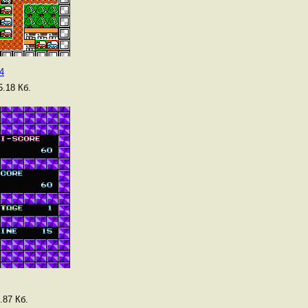
4
.18 Кб.
.87 Кб.