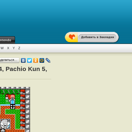
intendo
W
X
Y
Z
оделиться…
, Pachio Kun 5,