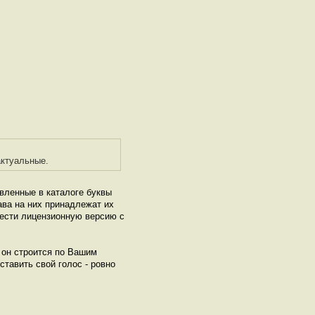
актуальные.
авленные в каталоге буквы
ава на них принадлежат их
рести лицензионную версию с
и он строится по Вашим
ставить свой голос - ровно