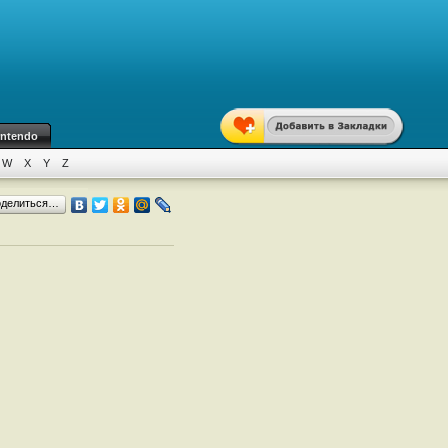
intendo
W
X
Y
Z
оделиться…