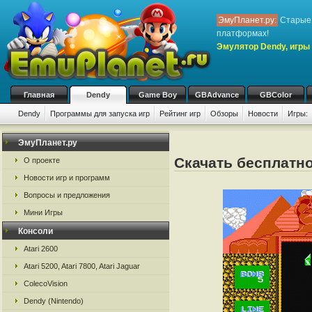
ЭмуПланет.ру:
Старые 
платформах!
Эмулятор Dendy, игры 
Главная
Dendy
Game Boy
GBAdvance
GBColor
Dendy
Программы для запуска игр
Рейтинг игр
Обзоры
Новости
Игры:
ЭмуПланет.ру
Скачать бесплатно
О проекте
Новости игр и программ
Вопросы и предложения
Мини Игры
Консоли
Atari 2600
Atari 5200, Atari 7800, Atari Jaguar
ColecoVision
Dendy (Nintendo)