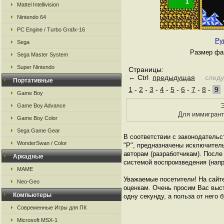
Mattel Intellivision
Nintendo 64
PC Engine / Turbo Grafx-16
Py
Sega
Размер фай
Sega Master System
Super Nintendo
Страницы:
← Ctrl
предыдущая
след
Портативные
1
-
2
-
3
-
4
-
5
-
6
-
7
-
8
-
9
Game Boy
Э
Game Boy Advance
Для иммигрант
Game Boy Color
Sega Game Gear
В соответствии с законодательс
WonderSwan / Color
"P", предназначены исключител
авторам (разработчикам). Посл
Аркадные
системой воспроизведения (напр
MAME
Уважаемые посетители! На сайт
Neo-Geo
оценкам. Очень просим Вас выста
Компьютеры
одну секунду, а польза от него 
Современные Игры для ПК
Microsoft MSX-1