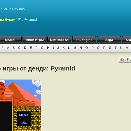
игры на новых
на букву "P":
Pyramid
MAME
Мини Игры
Nintendo 64
PC Engine
Sega
SN
#
A
B
C
D
E
F
G
H
I
J
K
L
M
N
O
P
Q
R
S
T
U
V
П
 игры от денди: Pyramid