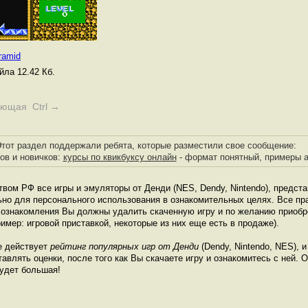
ramid
ла 12.42 Кб.
ующая Ctrl →
тот раздел поддержали ребята, которые разместили свое сообщение:
ов и новичков:
курсы по квикбуксу онлайн
- формат понятный, примеры 
твом РФ все игры и эмуляторы от Денди (NES, Dendy, Nintendo), предст
ьно для персонального использования в ознакомительных целях. Все пр
е ознакомления Вы должны удалить скаченную игру и по желанию приоб
имер: игровой приставкой, некоторые из них еще есть в продаже).
е действует
рейтинг популярных игр от Денди
(Dendy, Nintendo, NES), 
влять оценки, после того как Вы скачаете игру и ознакомитесь с ней. О
будет большая!