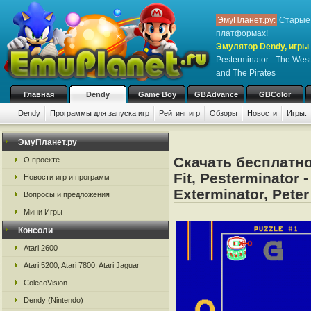
ЭмуПланет.ру:
Старые 
платформах!
Эмулятор Dendy, игры 
Pesterminator - The West
and The Pirates
Главная
Dendy
Game Boy
GBAdvance
GBColor
Dendy
Программы для запуска игр
Рейтинг игр
Обзоры
Новости
Игры:
ЭмуПланет.ру
Скачать бесплатно
О проекте
Fit, Pesterminator 
Новости игр и программ
Exterminator, Peter
Вопросы и предложения
Мини Игры
Консоли
Atari 2600
Atari 5200, Atari 7800, Atari Jaguar
ColecoVision
Dendy (Nintendo)