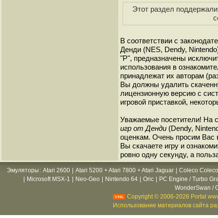
Этот раздел поддержали 
с
В соответствии с законодат
Денди (NES, Dendy, Nintendo
"P", предназначены исключи
использования в ознакомите
принадлежат их авторам (ра
Вы должны удалить скаченн
лицензионную версию с сист
игровой приставкой, некотор
Уважаемые посетители! На 
игр от Денди
(Dendy, Ninten
оценкам. Очень просим Вас в
Вы скачаете игру и ознакоми
ровно одну секунду, а польз
Эмуляторы
:
Atari 2600
|
Atari 5200 + Atari 7800 + Atari Jaguar
|
Coleco Coleco
|
Microsoft MSX-1
|
Neo-Geo
|
Nintendo 64
|
Oric
|
PC Engine / Turbo Gr
WonderSwan / C
Copyright © 2006-2026 Portal www
Использование материалов сайта раз