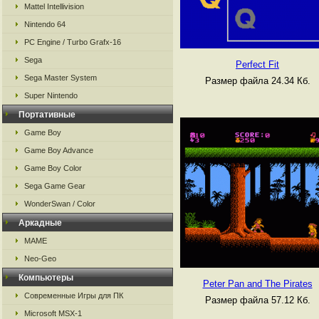
Mattel Intellivision
Nintendo 64
PC Engine / Turbo Grafx-16
Sega
Perfect Fit
Sega Master System
Размер файла 24.34 Кб.
Super Nintendo
Портативные
Game Boy
Game Boy Advance
Game Boy Color
Sega Game Gear
WonderSwan / Color
Аркадные
MAME
Neo-Geo
Компьютеры
Peter Pan and The Pirates
Современные Игры для ПК
Размер файла 57.12 Кб.
Microsoft MSX-1