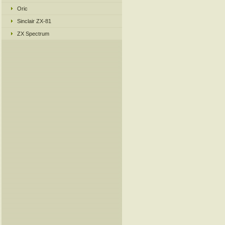
Oric
Sinclair ZX-81
ZX Spectrum