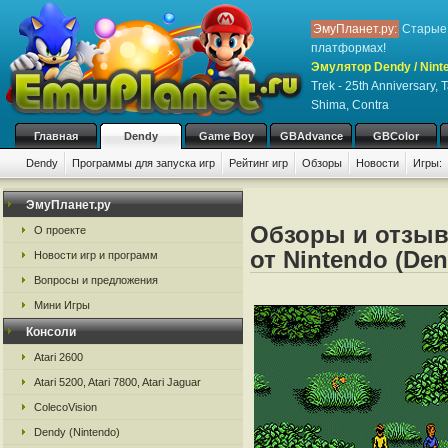
ЭмуПланет.ру:
Старые 
платформах!
Эмулятор Dendy / Nint
Trek - 25th Anniversary,
Shima, Contra
Главная
Dendy
Game Boy
GBAdvance
GBColor
Dendy
Программы для запуска игр
Рейтинг игр
Обзоры
Новости
Игры:
ЭмуПланет.ру
Обзоры и отзыв
О проекте
от Nintendo (De
Новости игр и программ
Вопросы и предложения
Мини Игры
Консоли
Atari 2600
Atari 5200, Atari 7800, Atari Jaguar
ColecoVision
Dendy (Nintendo)