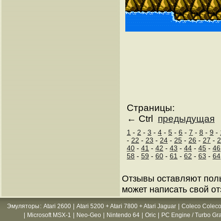
Страницы:
← Ctrl
предыдущая
1
-
2
-
3
-
4
-
5
-
6
-
7
-
8
-
9
-
-
22
-
23
-
24
-
25
-
26
-
27
-
2
40
-
41
-
42
-
43
-
44
-
45
-
46
58
-
59
-
60
-
61
-
62
-
63
-
64
Отзывы оставляют пол
может написать свой от
Эмуляторы
:
Atari 2600
|
Atari 5200 + Atari 7800 + Atari Jaguar
|
Coleco Coleco
|
Microsoft MSX-1
|
Neo-Geo
|
Nintendo 64
|
Oric
|
PC Engine / Turbo Gr