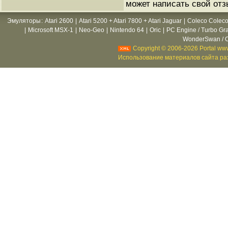
может написать свой отз
Эмуляторы
:
Atari 2600
|
Atari 5200 + Atari 7800 + Atari Jaguar
|
Coleco Coleco
|
Microsoft MSX-1
|
Neo-Geo
|
Nintendo 64
|
Oric
|
PC Engine / Turbo Gr
WonderSwan / C
Copyright © 2006-2026 Portal www
Использование материалов сайта раз