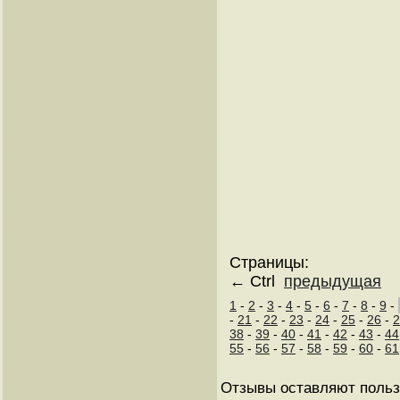
Страницы:
← Ctrl
предыдущая
1
-
2
-
3
-
4
-
5
-
6
-
7
-
8
-
9
-
-
21
-
22
-
23
-
24
-
25
-
26
-
2
38
-
39
-
40
-
41
-
42
-
43
-
44
55
-
56
-
57
-
58
-
59
-
60
-
61
Отзывы оставляют поль