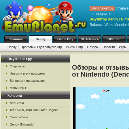
ЭмуПланет.ру:
Старые 
платформах!
Эмулятор Dendy / Nint
Robocco Wars, Monster I
Главная
Dendy
Game Boy
GBAdvance
GBColor
Dendy
Программы для запуска игр
Рейтинг игр
Обзоры
Новости
Игры:
ЭмуПланет.ру
Обзоры и отзывы
О проекте
от Nintendo (Den
Новости игр и программ
Вопросы и предложения
Мини Игры
Консоли
Atari 2600
Atari 5200, Atari 7800, Atari Jaguar
ColecoVision
Dendy (Nintendo)