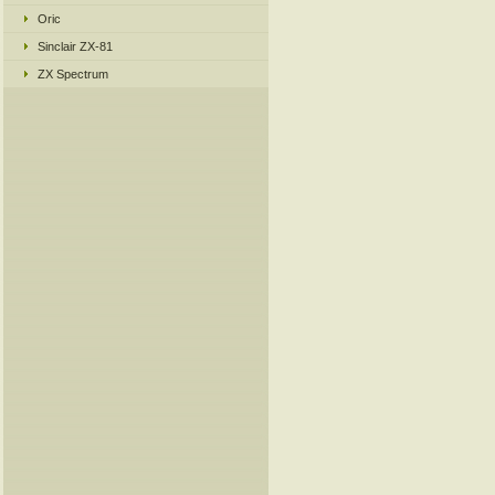
Oric
Sinclair ZX-81
ZX Spectrum