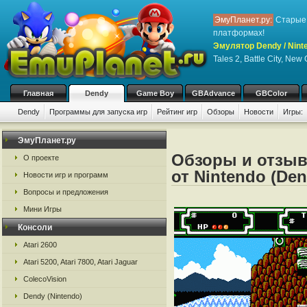
ЭмуПланет.ру:
Старые 
платформах!
Эмулятор Dendy / Nint
Tales 2, Battle City, New
Главная
Dendy
Game Boy
GBAdvance
GBColor
Dendy
Программы для запуска игр
Рейтинг игр
Обзоры
Новости
Игры:
ЭмуПланет.ру
Обзоры и отзыв
О проекте
от Nintendo (De
Новости игр и программ
Вопросы и предложения
Мини Игры
Консоли
Atari 2600
Atari 5200, Atari 7800, Atari Jaguar
ColecoVision
Dendy (Nintendo)