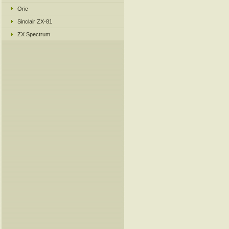
Oric
Sinclair ZX-81
ZX Spectrum