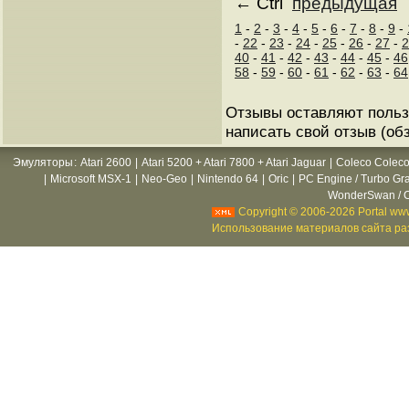
← Ctrl
предыдущая
1
-
2
-
3
-
4
-
5
-
6
-
7
-
8
-
9
-
-
22
-
23
-
24
-
25
-
26
-
27
-
2
40
-
41
-
42
-
43
-
44
-
45
-
46
58
-
59
-
60
-
61
-
62
-
63
-
64
Отзывы оставляют польз
написать свой отзыв (об
Эмуляторы
:
Atari 2600
|
Atari 5200 + Atari 7800 + Atari Jaguar
|
Coleco Coleco
|
Microsoft MSX-1
|
Neo-Geo
|
Nintendo 64
|
Oric
|
PC Engine / Turbo Gr
WonderSwan / C
Copyright © 2006-2026 Portal www
Использование материалов сайта раз