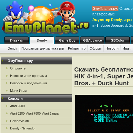
ЭмуПланет.ру:
Старые 
платформах!
Эмулятор Dendy, игры 
in-1, Super Jeopardy!, S
Главная
Dendy
Game Boy
GBAdvance
GBColor
Dendy
Программы для запуска игр
Рейтинг игр
Обзоры
Новости
Игры:
ЭмуПланет.ру
Скачать бесплатно
О проекте
HIK 4-in-1, Super J
Новости игр и программ
Bros. + Duck Hunt
Вопросы и предложения
Мини Игры
Консоли
Atari 2600
Atari 5200, Atari 7800, Atari Jaguar
ColecoVision
Dendy (Nintendo)