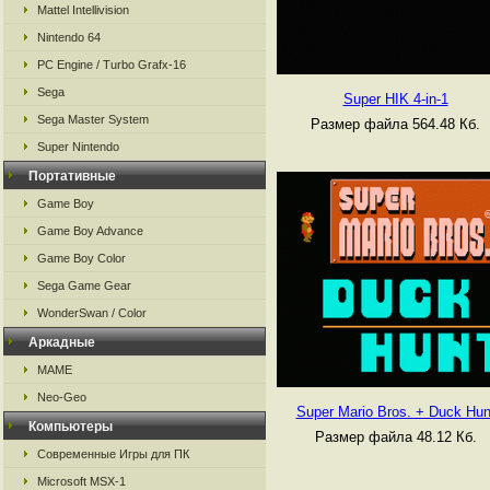
Mattel Intellivision
Nintendo 64
PC Engine / Turbo Grafx-16
Sega
Super HIK 4-in-1
Sega Master System
Размер файла 564.48 Кб.
Super Nintendo
Портативные
Game Boy
Game Boy Advance
Game Boy Color
Sega Game Gear
WonderSwan / Color
Аркадные
MAME
Neo-Geo
Super Mario Bros. + Duck Hun
Компьютеры
Размер файла 48.12 Кб.
Современные Игры для ПК
Microsoft MSX-1