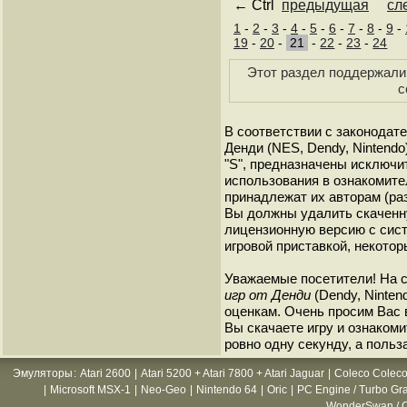
← Ctrl
предыдущая
сл
1
-
2
-
3
-
4
-
5
-
6
-
7
-
8
-
9
-
19
-
20
-
21
-
22
-
23
-
24
Этот раздел поддержали 
с
В соответствии с законодат
Денди (NES, Dendy, Nintendo
"S", предназначены исключи
использования в ознакомите
принадлежат их авторам (ра
Вы должны удалить скаченн
лицензионную версию с сист
игровой приставкой, некотор
Уважаемые посетители! На 
игр от Денди
(Dendy, Ninten
оценкам. Очень просим Вас в
Вы скачаете игру и ознакоми
ровно одну секунду, а польз
Эмуляторы
:
Atari 2600
|
Atari 5200 + Atari 7800 + Atari Jaguar
|
Coleco Coleco
|
Microsoft MSX-1
|
Neo-Geo
|
Nintendo 64
|
Oric
|
PC Engine / Turbo Gr
WonderSwan / C