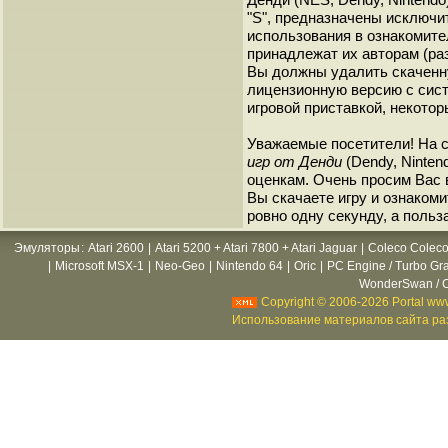
"S", предназначены исключи
использования в ознакомите
принадлежат их авторам (ра
Вы должны удалить скаченн
лицензионную версию с сист
игровой приставкой, некотор
Уважаемые посетители! На 
игр от Денди
(Dendy, Ninten
оценкам. Очень просим Вас в
Вы скачаете игру и ознакоми
ровно одну секунду, а польз
Эмуляторы
:
Atari 2600
|
Atari 5200 + Atari 7800 + Atari Jaguar
|
Coleco Coleco
|
Microsoft MSX-1
|
Neo-Geo
|
Nintendo 64
|
Oric
|
PC Engine / Turbo Gr
WonderSwan / C
Copyright © 2006-2026 Portal www
Использование материалов сайта раз