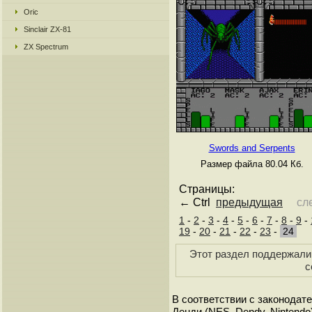
Oric
Sinclair ZX-81
ZX Spectrum
Swords and Serpents
Размер файла 80.04 Кб.
Страницы:
← Ctrl
предыдущая
сл
1
-
2
-
3
-
4
-
5
-
6
-
7
-
8
-
9
-
19
-
20
-
21
-
22
-
23
-
24
Этот раздел поддержали 
с
В соответствии с законодат
Денди (NES, Dendy, Nintendo