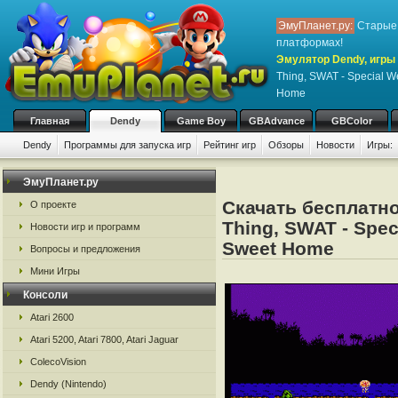
ЭмуПланет.ру:
Старые 
платформах!
Эмулятор Dendy, игры 
Thing, SWAT - Special W
Home
Главная
Dendy
Game Boy
GBAdvance
GBColor
Dendy
Программы для запуска игр
Рейтинг игр
Обзоры
Новости
Игры:
ЭмуПланет.ру
Скачать бесплатн
О проекте
Thing, SWAT - Spec
Новости игр и программ
Sweet Home
Вопросы и предложения
Мини Игры
Консоли
Atari 2600
Atari 5200, Atari 7800, Atari Jaguar
ColecoVision
Dendy (Nintendo)