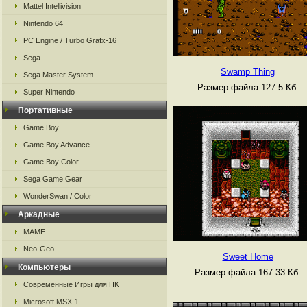
Mattel Intellivision
Nintendo 64
PC Engine / Turbo Grafx-16
Sega
Swamp Thing
Sega Master System
Размер файла 127.5 Кб.
Super Nintendo
Портативные
Game Boy
Game Boy Advance
Game Boy Color
Sega Game Gear
WonderSwan / Color
Аркадные
MAME
Neo-Geo
Sweet Home
Компьютеры
Размер файла 167.33 Кб.
Современные Игры для ПК
Microsoft MSX-1