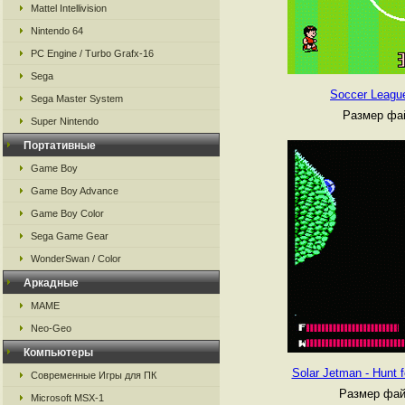
Mattel Intellivision
Nintendo 64
PC Engine / Turbo Grafx-16
Sega
Soccer League
Sega Master System
Размер фай
Super Nintendo
Портативные
Game Boy
Game Boy Advance
Game Boy Color
Sega Game Gear
WonderSwan / Color
Аркадные
MAME
Neo-Geo
Компьютеры
Solar Jetman - Hunt 
Современные Игры для ПК
Размер фай
Microsoft MSX-1