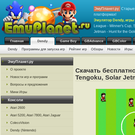
ЭмуПланет.ру:
Старые 
платформах!
Эмулятор Dendy, игры 
League - Winner's Cup, S
Jetman - Hunt for the Go
Главная
Dendy
Game Boy
GBAdvance
GBColor
Dendy
Программы для запуска игр
Рейтинг игр
Обзоры
Новости
Игры:
ЭмуПланет.ру
Скачать бесплатно 
О проекте
Tengoku, Solar Jet
Новости игр и программ
Вопросы и предложения
Мини Игры
Консоли
Atari 2600
Atari 5200, Atari 7800, Atari Jaguar
ColecoVision
Dendy (Nintendo)