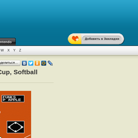
intendo
W
X
Y
Z
оделиться…
up, Softball