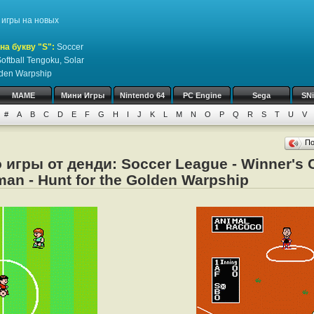
игры на новых
на букву "S":
Soccer
oftball Tengoku, Solar
lden Warpship
MAME
Мини Игры
Nintendo 64
PC Engine
Sega
SN
#
A
B
C
D
E
F
G
H
I
J
K
L
M
N
O
P
Q
R
S
T
U
V
П
игры от денди: Soccer League - Winner's C
man - Hunt for the Golden Warpship